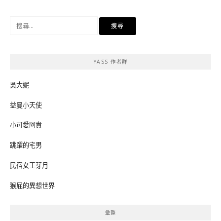
搜
尋
關
鍵
YASS 作者群
字:
吳大妮
益曼小天使
小可愛阿貴
跳躍的宅男
民宿女王芽月
猴屁的異想世界
彙整