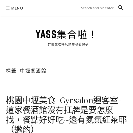
Skip
MENU
to
content
YASS集合啦！
一群喜愛吃喝玩樂的執著份子
標籤:
中壢餐酒館
桃園中壢美食-Gyrsalon迴客室-
這家餐酒館沒有扛牌是要怎麼
找，餐點好好吃~還有氮氣紅茶耶
（邀約）