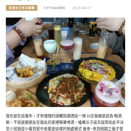
民宿女王芽月專欄
CYTHIA0805
2023-06-17
我也是在這幾年，才有慢慢的接觸到調酒這一塊 以往我總是認為 喝酒
嘛，不就是跟朋友在彼此的家裡喝著啤酒，嗑著瓜子談天說笑如此平淡
至少就我從小看到家中長輩是這樣的相處模式 後來~來到桃園之後才發