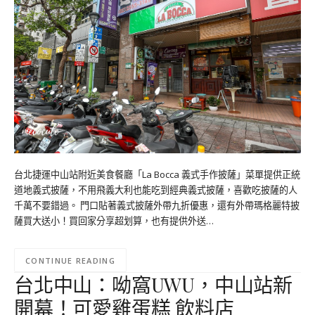
台北捷運中山站附近美食餐廳「La Bocca 義式手作披薩」菜單提供正統
道地義式披薩，不用飛義大利也能吃到經典義式披薩，喜歡吃披薩的人
千萬不要錯過。 門口貼著義式披薩外帶九折優惠，還有外帶瑪格麗特披
薩買大送小！買回家分享超划算，也有提供外送…
CONTINUE READING
台北中山：呦窩UWU，中山站新
開幕！可愛雞蛋糕 飲料店