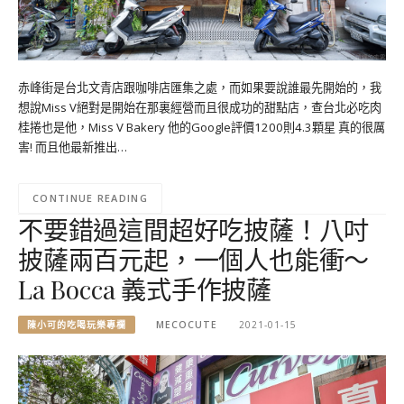
赤峰街是台北文青店跟咖啡店匯集之處，而如果要說誰最先開始的，我
想說Miss V絕對是開始在那裏經營而且很成功的甜點店，查台北必吃肉
桂捲也是他，Miss V Bakery 他的Google評價1200則4.3顆星 真的很厲
害! 而且他最新推出…
CONTINUE READING
不要錯過這間超好吃披薩！八吋
披薩兩百元起，一個人也能衝～
La Bocca 義式手作披薩
陳小可的吃喝玩樂專欄
MECOCUTE
2021-01-15