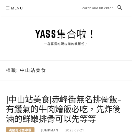
Skip
MENU
to
content
YASS集合啦！
一群喜愛吃喝玩樂的執著份子
標籤:
中山站美食
[中山站美食]赤峰街無名排骨飯-
有鑊氣的牛肉燴飯必吃，先炸後
滷的鮮嫩排骨可以先等等
跳躍的宅男專欄
JUMPMAN
2023-08-21