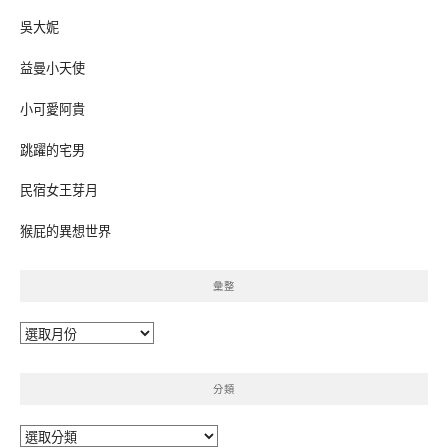
吳大妮
益曼小天使
小可愛阿貴
跳躍的宅男
民宿女王芽月
猴屁的異想世界
彙整
彙
整
分類
分