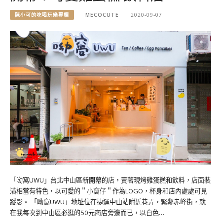
陳小可的吃喝玩樂專欄
MECOCUTE
2020-09-07
「呦窩UWU」台北中山區新開幕的店，賣著現烤雞蛋糕和飲料，店面裝
潢相當有特色，以可愛的＂小窩仔＂作為LOGO，杯身和店內處處可見
蹤影。 「呦窩UWU」地址位在捷運中山站附近巷弄，緊鄰赤峰街，就
在我每次到中山區必逛的50元商店旁邊而已，以白色…