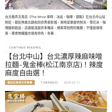
台北巷弄文青店《The Wrice 來時 – 冰品、咖哩、甜點》在台北中山站
附近，鄰近林森北路和欣欣秀泰影城，來時菜單提供刨冰、雪花冰、咖
哩飯和飲品，店面裝潢是許多雜誌、網美常拍照的推薦，不僅是環境
美，連食物擺盤也很有特色，有著…
CONTINUE READING
【台北中山】台北濃厚辣麻味噌
拉麵-鬼金棒(松江南京店)！辣度
麻度自由選！
猴屁的異想世界專欄
TONY60533
2020-05-11