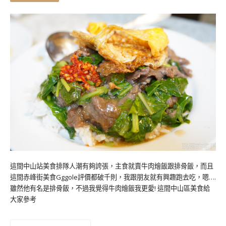
這間中山站美食排隊人潮有夠誇張，主食就賣牛肉燴飯跟排骨飯，而且
這間赤峰街美食Gggole評價都破千則，我跟朋友就有興趣跑去吃，嗯….
雖然他有名是排骨飯，不過我覺得牛肉燴飯我更愛! 這間中山區美食給
大家參考