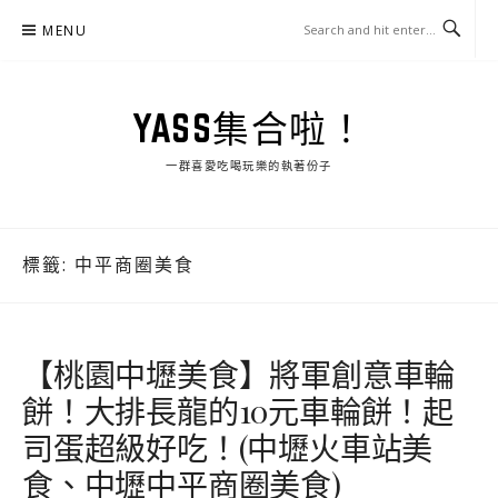
Skip
MENU
to
content
YASS集合啦！
一群喜愛吃喝玩樂的執著份子
標籤:
中平商圈美食
【桃園中壢美食】將軍創意車輪
餅！大排長龍的10元車輪餅！起
司蛋超級好吃！(中壢火車站美
食、中壢中平商圈美食)