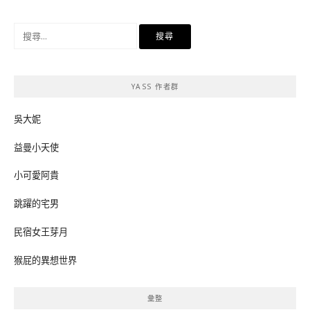
搜
尋
關
鍵
YASS 作者群
字:
吳大妮
益曼小天使
小可愛阿貴
跳躍的宅男
民宿女王芽月
猴屁的異想世界
彙整