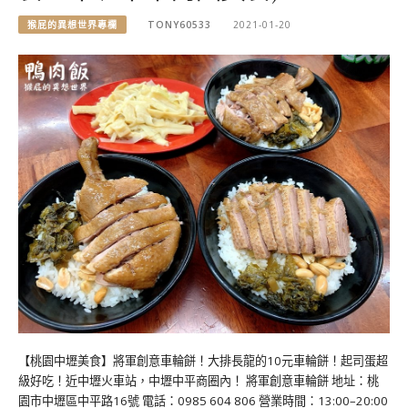
猴屁的異想世界專欄
TONY60533
2021-01-20
【桃園中壢美食】將軍創意車輪餅！大排長龍的10元車輪餅！起司蛋超
級好吃！近中壢火車站，中壢中平商圈內！ 將軍創意車輪餅 地址：桃
園市中壢區中平路16號 電話：0985 604 806 營業時間：13:00–20:00