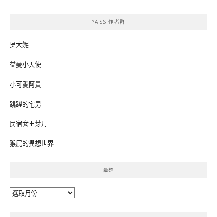
關
鍵
YASS 作者群
字:
吳大妮
益曼小天使
小可愛阿貴
跳躍的宅男
民宿女王芽月
猴屁的異想世界
彙整
彙
整