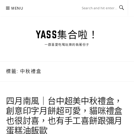
Skip
MENU
to
content
YASS集合啦！
一群喜愛吃喝玩樂的執著份子
標籤:
中秋禮盒
四月南風｜台中超美中秋禮盒，
創意印字月餅超可愛，貓咪禮盒
也很討喜，也有手工喜餅跟彌月
蛋糕油飯歐