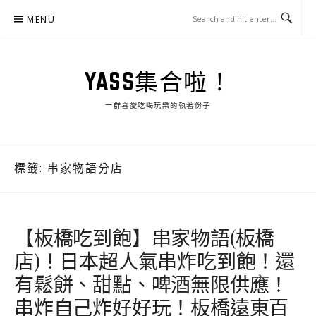
Skip
MENU
to
content
YASS集合啦！
一群喜愛吃喝玩樂的執著份子
標籤:
串家物語分店
【板橋吃到飽】串家物語(板橋
店)！日本超人氣串炸吃到飽！還
有鬆餅、甜點、啤酒無限供應！
串炸自己炸好好玩！板橋遠東百