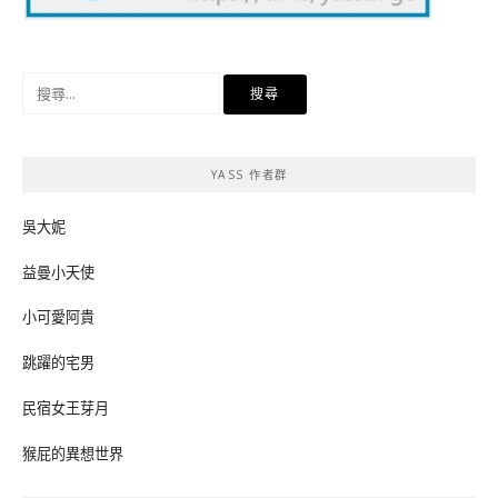
搜
尋
關
鍵
YASS 作者群
字:
吳大妮
益曼小天使
小可愛阿貴
跳躍的宅男
民宿女王芽月
猴屁的異想世界