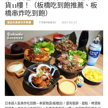
貨11樓！（板橋吃到飽推薦、板
橋串炸吃到飽）
猴屁的異想世界專欄
TONY60533
2021-03-27
日本超人氣串炸吃到飽－串家物語(板橋店)！還有鬆餅、甜點、啤酒無