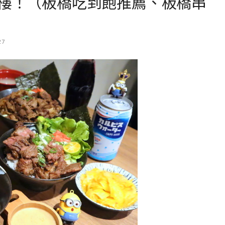
1樓！（板橋吃到飽推薦、板橋串
27