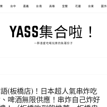
苗栗
台中
嘉義
台南
高雄
宜蘭
花蓮
台東
國外
YASS集合啦！
一群喜愛吃喝玩樂的執著份子
語(板橋店)！日本超人氣串炸吃
點、啤酒無限供應！串炸自己炸好