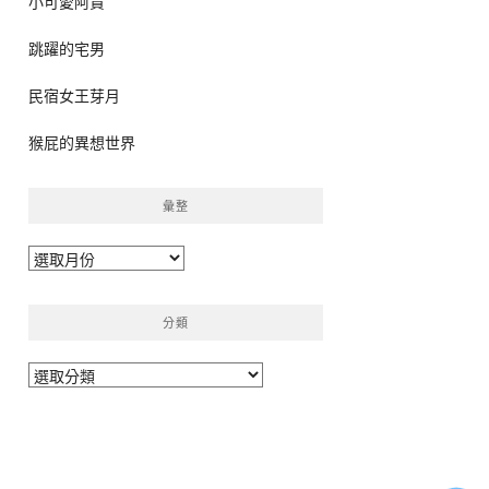
小可愛阿貴
跳躍的宅男
民宿女王芽月
猴屁的異想世界
彙整
彙
整
分類
分
類