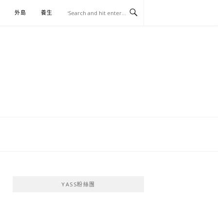
外島
養生
伴手禮
YASS粉絲團