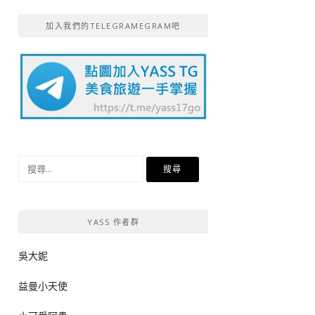
加入我們的TELEGRAMEGRAM吧
搜
尋
關
鍵
YASS 作者群
字:
吳大妮
益曼小天使