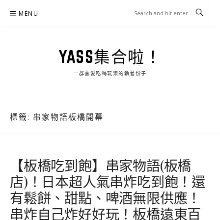
Skip
MENU
to
content
YASS集合啦！
一群喜愛吃喝玩樂的執著份子
標籤:
串家物語板橋開幕
【板橋吃到飽】串家物語(板橋
店)！日本超人氣串炸吃到飽！還
有鬆餅、甜點、啤酒無限供應！
串炸自己炸好好玩！板橋遠東百