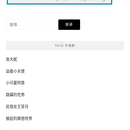
搜
尋
關
鍵
YASS 作者群
字:
吳大妮
益曼小天使
小可愛阿貴
跳躍的宅男
民宿女王芽月
猴屁的異想世界