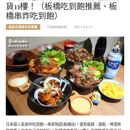
貨11樓！（板橋吃到飽推薦、板
橋串炸吃到飽）
猴屁的異想世界專欄
TONY60533
2021-03-27
日本超人氣串炸吃到飽－串家物語(板橋店)！還有鬆餅、甜點、啤酒無