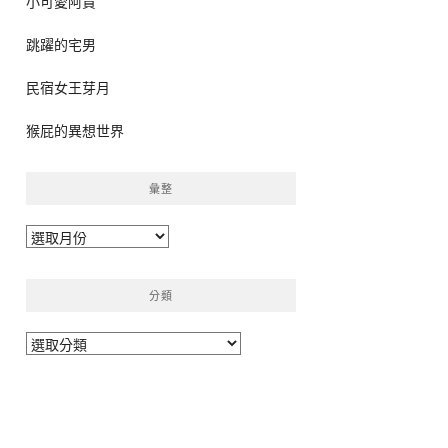
小可愛阿貴
跳躍的宅男
民宿女王芽月
猴屁的異想世界
彙整
彙
整
分類
分
類