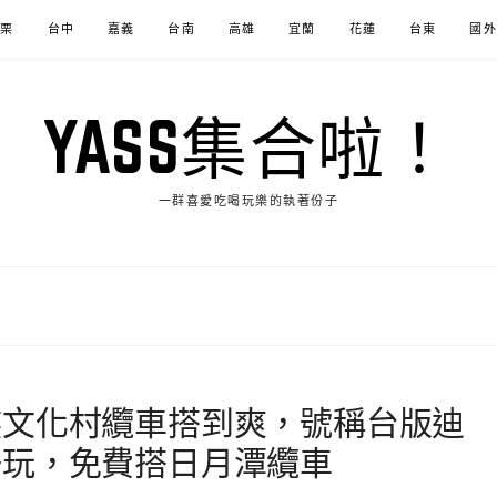
苗栗
台中
嘉義
台南
高雄
宜蘭
花蓮
台東
國外
YASS集合啦！
一群喜愛吃喝玩樂的執著份子
族文化村纜車搭到爽，號稱台版迪
好玩，免費搭日月潭纜車