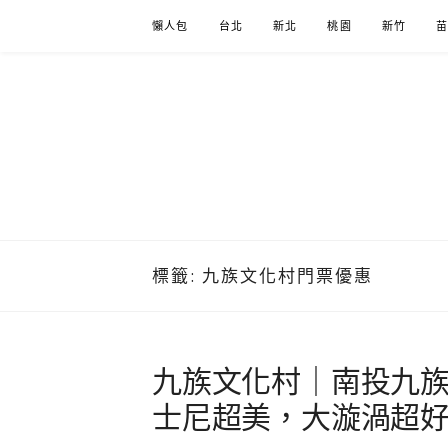
Skip
懶人包
台北
新北
桃園
新竹
to
content
標籤:
九族文化村門票優惠
九族文化村｜南投九
士尼超美，大漩渦超