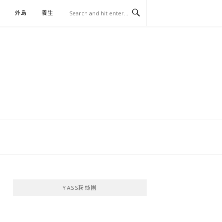
外島
養生
伴手禮
YASS粉絲團