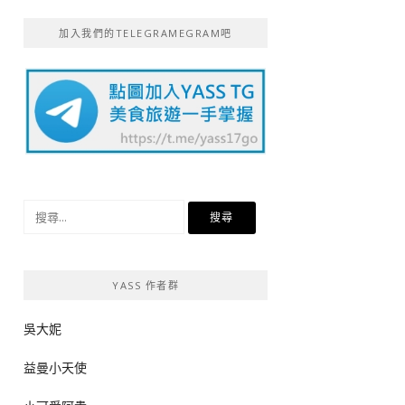
加入我們的TELEGRAMEGRAM吧
搜
尋
關
鍵
YASS 作者群
字:
吳大妮
益曼小天使