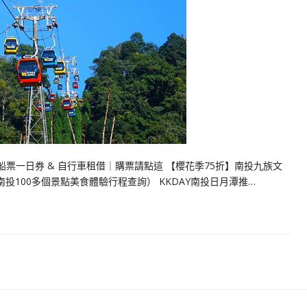
船票一日券 & 自行車租借｜購票請點這 【櫻花季75折】南投九族文
南投100多個景點美食體驗行程查詢） KKDAY南投日月潭推…