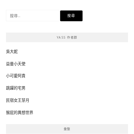
搜
尋
關
鍵
YASS 作者群
字:
吳大妮
益曼小天使
小可愛阿貴
跳躍的宅男
民宿女王芽月
猴屁的異想世界
彙整