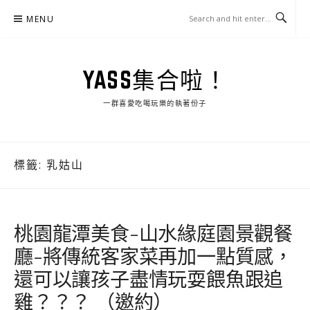
Skip
MENU
to
content
YASS集合啦！
一群喜愛吃喝玩樂的執著份子
標籤:
乳姑山
桃園龍潭美食-山水緣庭園景觀餐
廳-將傳統客家菜再加一點質感，
還可以讓孩子盡情玩耍餵魚跟追
雞？？？ （邀約）