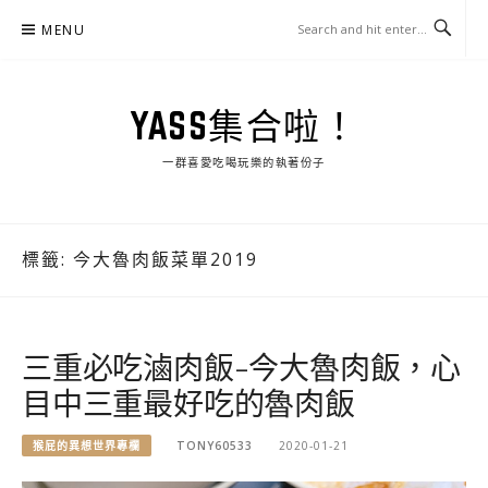
Skip
MENU
to
content
YASS集合啦！
一群喜愛吃喝玩樂的執著份子
標籤:
今大魯肉飯菜單2019
三重必吃滷肉飯-今大魯肉飯，心
目中三重最好吃的魯肉飯
猴屁的異想世界專欄
TONY60533
2020-01-21