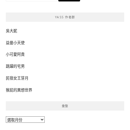
關
鍵
YASS 作者群
字:
吳大妮
益曼小天使
小可愛阿貴
跳躍的宅男
民宿女王芽月
猴屁的異想世界
彙整
彙
整