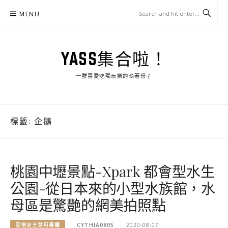
Skip
MENU
to
content
YASS集合啦！
一群喜愛吃喝玩樂的執著份子
標籤:
企鵝
桃園中壢景點-Xpark 都會型水生
公園-從日本來的小型水族館，水
母區是驚艷的網美拍照點
民宿女王芽月專欄
CYTHIA0805
2020-08-07