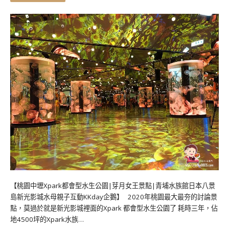
【桃園中壢Xpark都會型水生公園|芽月女王景點|青埔水族館日本八景
島新光影城水母親子互動KKday企鵝】 2020年桃園最大最夯的討論景
點，莫過於就是新光影城裡面的Xpark 都會型水生公園了 耗時三年，佔
地4500坪的Xpark水族…