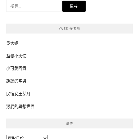
搜
尋
關
鍵
YASS 作者群
字:
吳大妮
益曼小天使
小可愛阿貴
跳躍的宅男
民宿女王芽月
猴屁的異想世界
彙整
彙