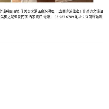
奧之湯房間環境 佧美奧之湯溫泉泡湯區 【宜蘭礁溪住宿】佧美奧之湯溫
之湯溫泉民宿 店家資訊 電話： 03 987 0789 地址：宜蘭縣礁溪