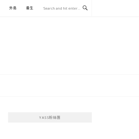
外島
養生
伴手禮
YASS粉絲團