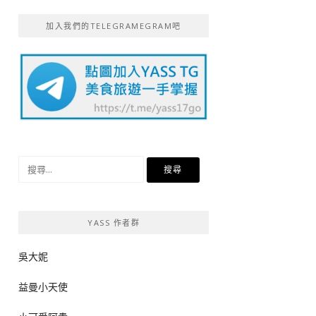
加入我們的TELEGRAMEGRAM吧
搜
尋
關
鍵
YASS 作者群
字:
吳大妮
益曼小天使