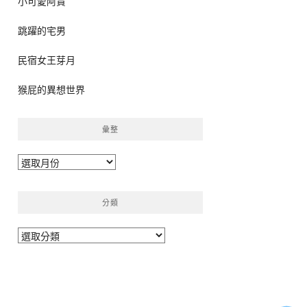
小可愛阿貴
跳躍的宅男
民宿女王芽月
猴屁的異想世界
彙整
彙
整
分類
分
類