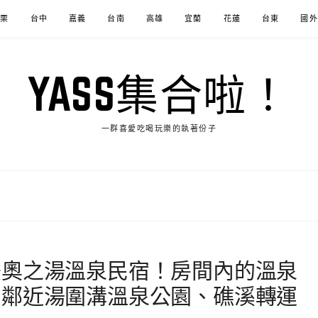
苗栗
台中
嘉義
台南
高雄
宜蘭
花蓮
台東
國外
YASS集合啦！
一群喜愛吃喝玩樂的執著份子
美奧之湯溫泉民宿！房間內的溫泉
，鄰近湯圍溝溫泉公園、礁溪轉運