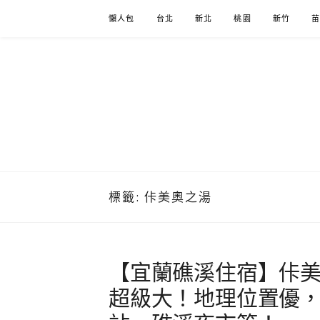
Skip
懶人包
台北
新北
桃園
新竹
to
content
標籤:
佧美奧之湯
【宜蘭礁溪住宿】佧
超級大！地理位置優