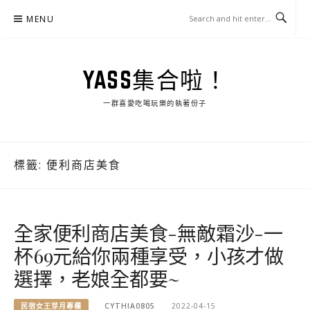
Skip
MENU
to
content
YASS集合啦！
一群喜愛吃喝玩樂的執著份子
標籤:
便利商店美食
全家便利商店美食-無敵霜沙-一
杯69元給你兩種享受，小孩才做
選擇，老娘全都要~
民宿女王芽月專欄
CYTHIA0805
2022-04-15