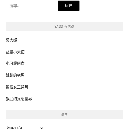
搜
尋
關
鍵
YASS 作者群
字:
吳大妮
益曼小天使
小可愛阿貴
跳躍的宅男
民宿女王芽月
猴屁的異想世界
彙整
彙