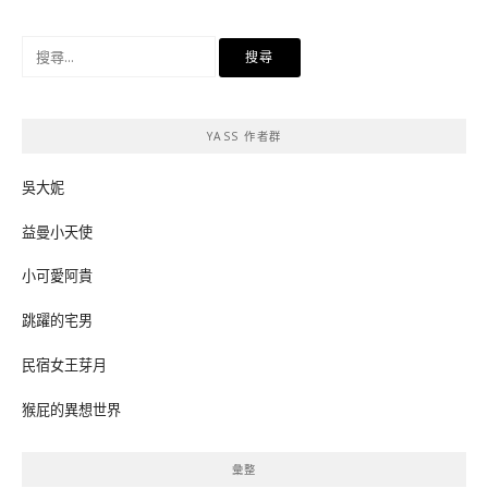
搜
尋
關
鍵
YASS 作者群
字:
吳大妮
益曼小天使
小可愛阿貴
跳躍的宅男
民宿女王芽月
猴屁的異想世界
彙整