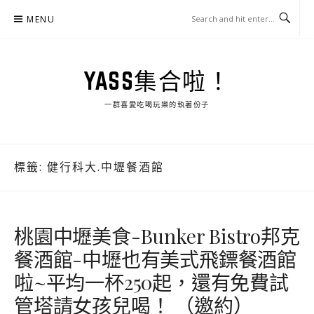
Skip
MENU
to
content
YASS集合啦！
一群喜愛吃喝玩樂的執著份子
標籤:
健行科大.中壢餐酒館
桃園中壢美食-Bunker Bistro邦克
餐酒館-中壢也有美式飛鏢餐酒館
啦~平均一杯250起，還有免費試
管塔請女孩兒喝！ （邀約）