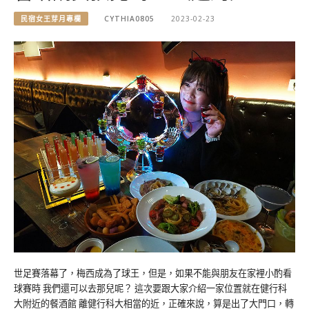
民宿女王芽月專欄
CYTHIA0805
2023-02-23
世足賽落幕了，梅西成為了球王，但是，如果不能與朋友在家裡小酌看
球賽時 我們還可以去那兒呢？ 這次要跟大家介紹一家位置就在健行科
大附近的餐酒館 離健行科大相當的近，正確來說，算是出了大門口，轉