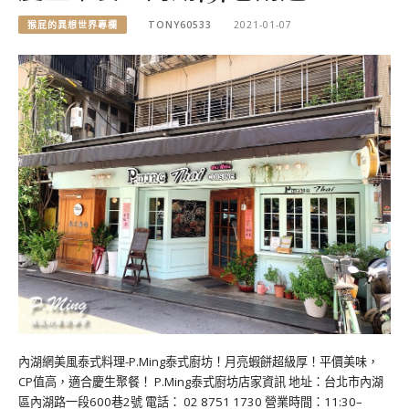
猴屁的異想世界專欄
TONY60533
2021-01-07
內湖網美風泰式料理-P.Ming泰式廚坊！月亮蝦餅超級厚！平價美味，
CP值高，適合慶生聚餐！ P.Ming泰式廚坊店家資訊 地址：台北市內湖
區內湖路一段600巷2號 電話： 02 8751 1730 營業時間：11:30–