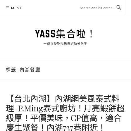
Skip
MENU
to
content
YASS集合啦！
一群喜愛吃喝玩樂的執著份子
標籤:
內湖餐廳
【台北內湖】內湖網美風泰式料
理-P.Ming泰式廚坊！月亮蝦餅超
級厚！平價美味，CP值高，適合
慶生聚餐！內湖737巷附近！