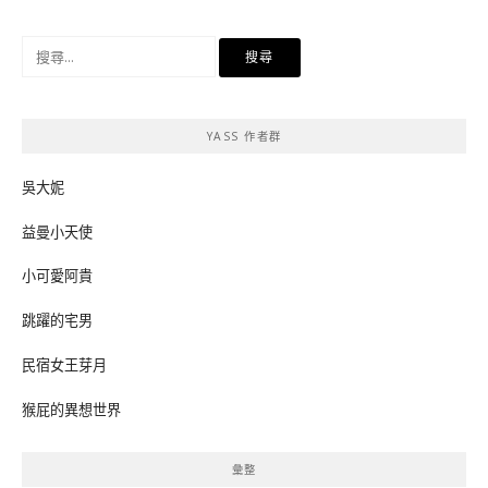
搜
尋
關
鍵
YASS 作者群
字:
吳大妮
益曼小天使
小可愛阿貴
跳躍的宅男
民宿女王芽月
猴屁的異想世界
彙整