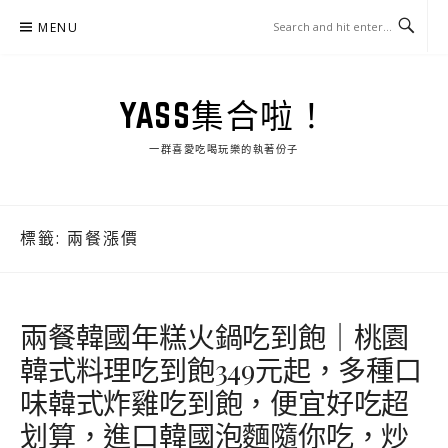
Skip
MENU
to
content
YASS集合啦！
一群喜愛吃喝玩樂的執著份子
標籤:
兩餐漲價
兩餐韓國年糕火鍋吃到飽｜桃園
韓式料理吃到飽349元起，多種口
味韓式炸雞吃到飽，便宜好吃超
划算，進口韓國泡麵隨你吃，炒