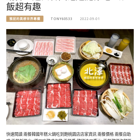
飯超有趣
猴屁的異想世界專欄
TONY60533
2022-09-01
快速閱讀 兩餐韓國年糕火鍋吃到飽桃園店店家資訊 兩餐價格 兩餐自助