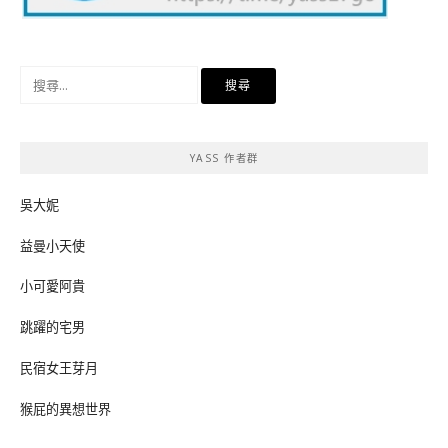
搜
尋
關
鍵
YASS 作者群
字:
吳大妮
益曼小天使
小可愛阿貴
跳躍的宅男
民宿女王芽月
猴屁的異想世界