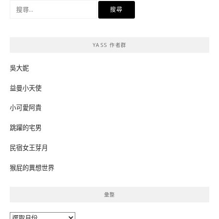
搜
尋
關
鍵
YASS 作者群
字:
吳大妮
益曼小天使
小可愛阿貴
跳躍的宅男
民宿女王芽月
猴屁的異想世界
彙整
彙