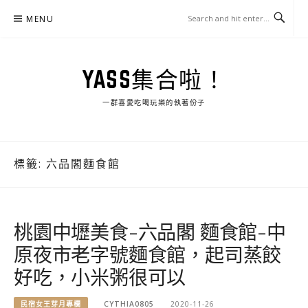
Skip
MENU
to
content
YASS集合啦！
一群喜愛吃喝玩樂的執著份子
標籤:
六品閣麵食館
桃園中壢美食-六品閣 麵食館-中
原夜市老字號麵食館，起司蒸餃
好吃，小米粥很可以
民宿女王芽月專欄
CYTHIA0805
2020-11-26