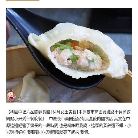
【桃園中壢六品閣麵食館|芽月女王美食|中原夜市商圈實踐路干貝蒸餃
鍋貼小米粥午餐晚餐】 中原夜市商圈這家有賣蒸餃的麵食店 其實在中
原這邊經營了蠻長的一段時間 也是粉絲跟我說，這家的蒸餃還不錯，小
米粥很好吃 我聽到小米粥眼睛就亮了起來 我個…