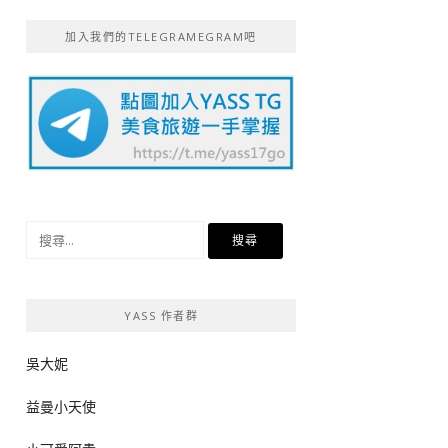
加入我們的TELEGRAMEGRAM吧
搜
尋
關
鍵
YASS 作者群
字:
吳大妮
益曼小天使