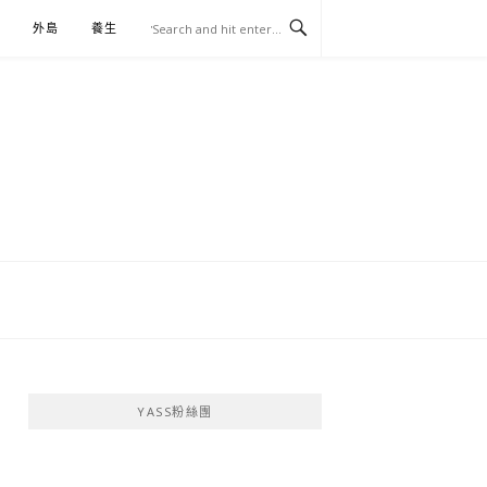
外島
養生
伴手禮
YASS粉絲團