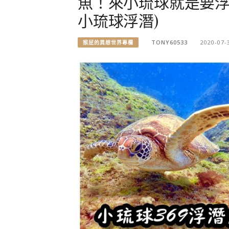
魚！來小琉球就是要浮
小琉球浮潛)
TONY60533
2020-07-
猴屁的異想世界專欄