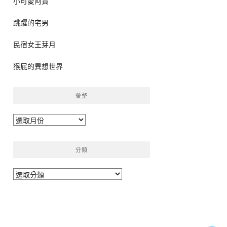
小可愛阿貴
跳躍的宅男
民宿女王芽月
猴屁的異想世界
彙整
彙
整
分類
分
類