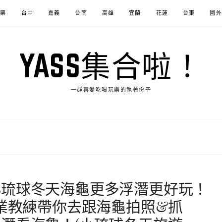
苗栗
台中
嘉義
台南
高雄
宜蘭
花蓮
台東
國外
YASS集合啦！
一群喜愛吃喝玩樂的執著份子
小琉球冬天海龜更多浮潛更好玩！
專業教練帶你去跟海龜拍照&抓