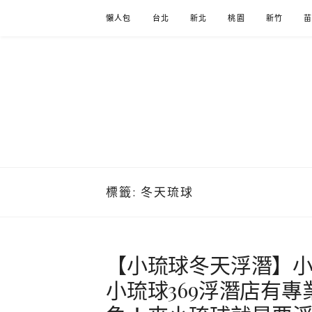
Skip
懶人包
台北
新北
桃園
新竹
to
content
標籤:
冬天琉球
【小琉球冬天浮潛】
小琉球369浮潛店有