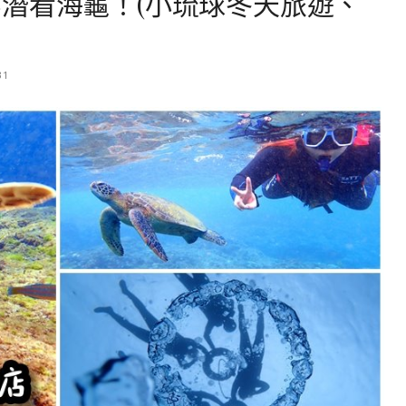
潛看海龜！(小琉球冬天旅遊、
31