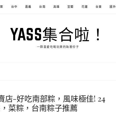
苗栗
台中
嘉義
台南
高雄
宜蘭
花蓮
台東
國外
YASS集合啦！
一群喜愛吃喝玩樂的執著份子
賣店-好吃南部粽，風味極佳! 24
粽，菜粽，台南粽子推薦