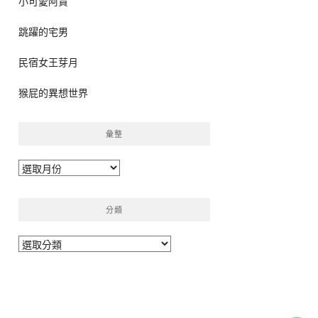
小可愛阿貴
跳躍的宅男
民宿女王芽月
猴屁的異想世界
彙整
彙
整
分類
分
類