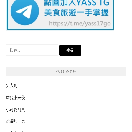
搜
尋
關
鍵
YASS 作者群
字:
吳大妮
益曼小天使
小可愛阿貴
跳躍的宅男