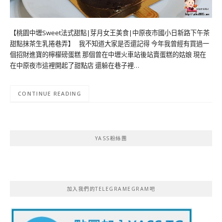
【桃園中壢Sweet法式甜點|芽月女王美食|中原夜市國小日新路下午茶
甜點抹茶生乳捲巷弄】 我不知道大家是否還記得 今年我曾經有買過一
個招財進寶的檸檬磅蛋糕 那個曾在中壢火車站後站賣蛋糕的姑娘 現在
在中原夜市這裡開起了甜點店 還躲在巷子裡…
CONTINUE READING
YASS粉絲團
加入我們的TELEGRAMEGRAM吧