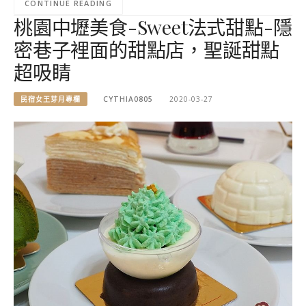
CONTINUE READING
桃園中壢美食-Sweet法式甜點-隱
密巷子裡面的甜點店，聖誕甜點
超吸睛
民宿女王芽月專欄
CYTHIA0805
2020-03-27