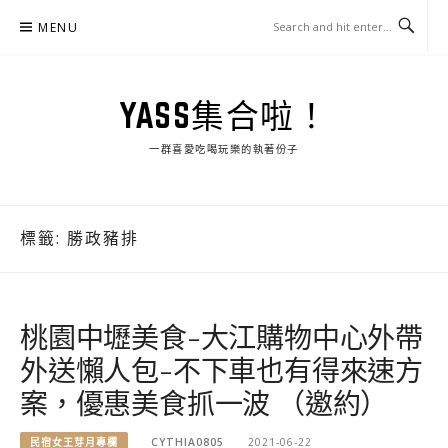
Skip
MENU
to
content
YASS集合啦！
一群喜愛吃喝玩樂的執著份子
標籤:
勝政豬排
桃園中壢美食-大江購物中心外帶
外送懶人包-不下車也有得來速方
案，優惠美食抓一波 （邀約）
民宿女王芽月專欄
CYTHIA0805
2021-06-22