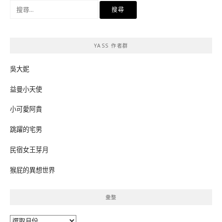
搜
尋
關
鍵
YASS 作者群
字:
吳大妮
益曼小天使
小可愛阿貴
跳躍的宅男
民宿女王芽月
猴屁的異想世界
彙整
彙