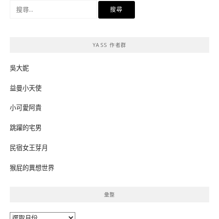
搜
尋
關
鍵
YASS 作者群
字:
吳大妮
益曼小天使
小可愛阿貴
跳躍的宅男
民宿女王芽月
猴屁的異想世界
彙整
彙