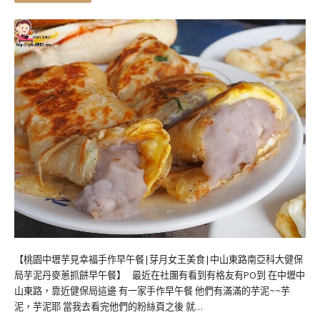
【桃園中壢芋見幸福手作早午餐|芽月女王美食|中山東路南亞科大健保
局芋泥丹麥蔥抓餅早午餐】 最近在社團有看到有格友有PO到 在中壢中
山東路，靠近健保局這邊 有一家手作早午餐 他們有滿滿的芋泥~~芋
泥，芋泥耶 當我去看完他們的粉絲頁之後 就…