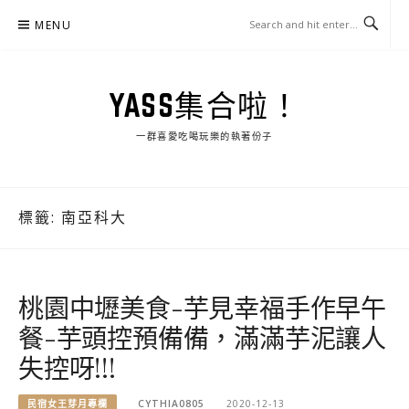
Skip
MENU
to
content
YASS集合啦！
一群喜愛吃喝玩樂的執著份子
標籤:
南亞科大
桃園中壢美食-芋見幸福手作早午
餐-芋頭控預備備，滿滿芋泥讓人
失控呀!!!
民宿女王芽月專欄
CYTHIA0805
2020-12-13