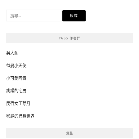
搜
尋
關
鍵
YASS 作者群
字:
吳大妮
益曼小天使
小可愛阿貴
跳躍的宅男
民宿女王芽月
猴屁的異想世界
彙整