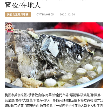
宵夜/在地人
民宿女王芽月專欄
CYTHIA0805
2020-12-20
桃園市美食推薦–清香飲食店/南華街/南門市場/隱藏版/砂鍋魚頭/澡盆/
無菜單/熱炒/大份量/宵夜/在地人 多虧有LINE生活圈的格友通報 我才知
道桃園市的南門市場裡面 原來還藏了一家幾乎是連在地人都不大知道的