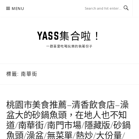
Skip
MENU
to
content
YASS集合啦！
一群喜愛吃喝玩樂的執著份子
標籤:
南華街
桃園市美食推薦–清香飲食店–澡
盆大的砂鍋魚頭，在地人也不知
道/南華街/南門市場/隱藏版/砂鍋
魚頭/澡盆/無菜單/熱炒/大份量/