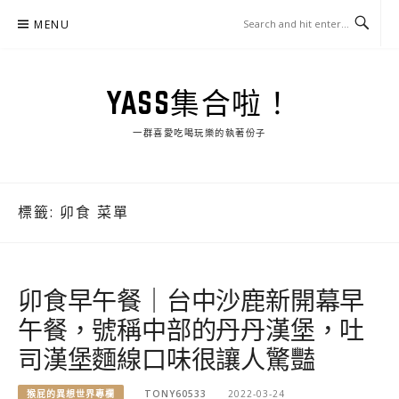
Skip
MENU
to
content
YASS集合啦！
一群喜愛吃喝玩樂的執著份子
標籤:
卯食 菜單
卯食早午餐｜台中沙鹿新開幕早
午餐，號稱中部的丹丹漢堡，吐
司漢堡麵線口味很讓人驚豔
猴屁的異想世界專欄
TONY60533
2022-03-24