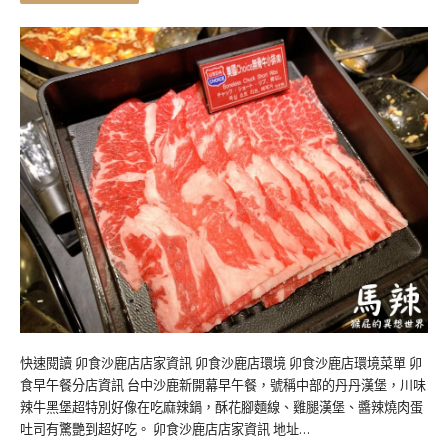
快速閱讀 卯食沙鹿店店家資訊 卯食沙鹿店環境 卯食沙鹿店環境菜單 卯
食早午餐分店資訊 台中沙鹿新開幕早午餐，號稱中部的丹丹漢堡，川味
辣牛黑堡超特別好像在吃麻辣鍋，酥花腳麵線、雞腿漢堡、醬辣燒肉蛋
吐司有驚艷到超好吃。 卯食沙鹿店店家資訊 地址…