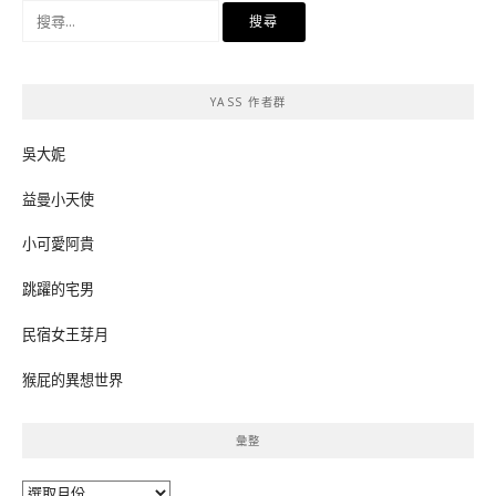
搜
尋
關
鍵
YASS 作者群
字:
吳大妮
益曼小天使
小可愛阿貴
跳躍的宅男
民宿女王芽月
猴屁的異想世界
彙整
彙