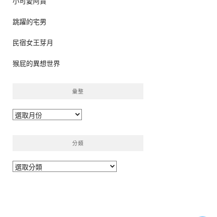
小可愛阿貴
跳躍的宅男
民宿女王芽月
猴屁的異想世界
彙整
彙
整
分類
分
類