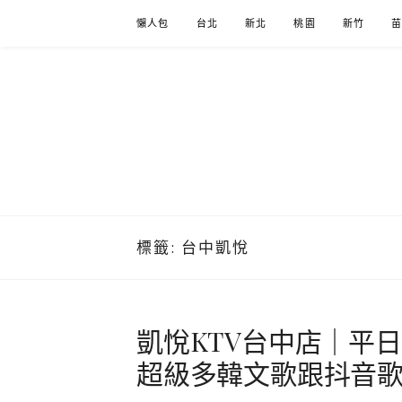
Skip
懶人包
台北
新北
桃園
新竹
to
content
標籤:
台中凱悅
凱悅KTV台中店｜平日
超級多韓文歌跟抖音歌