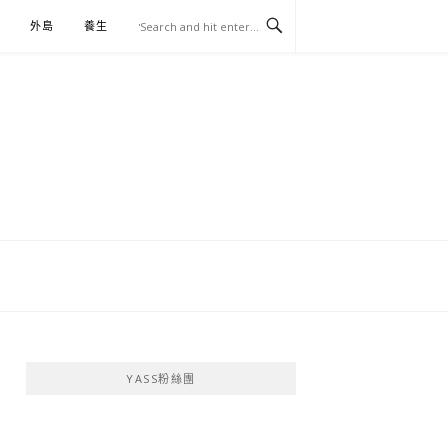
外島
養生
伴手禮
YASS粉絲團