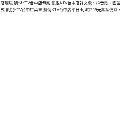
中店環境 凱悅KTV台中店包廂 凱悅KTV台中店韓文歌、抖音歌、國語
方式 凱悅KTV台中店菜單 凱悅KTV台中店平日4小時269元起超便宜，