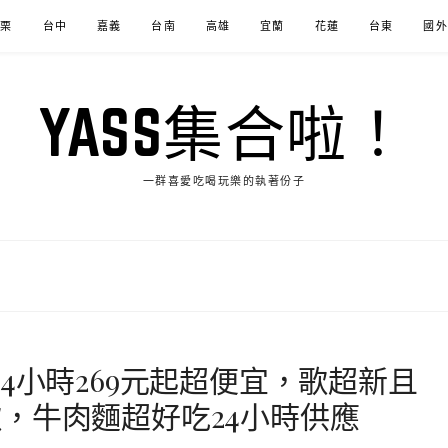
苗栗
台中
嘉義
台南
高雄
宜蘭
花蓮
台東
國外
YASS集合啦！
一群喜愛吃喝玩樂的執著份子
4小時269元起超便宜，歌超新且
，牛肉麵超好吃24小時供應