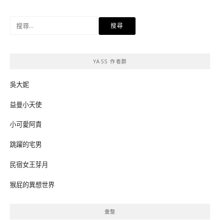
搜
尋
關
鍵
YASS 作者群
字:
吳大妮
益曼小天使
小可愛阿貴
跳躍的宅男
民宿女王芽月
猴屁的異想世界
彙整