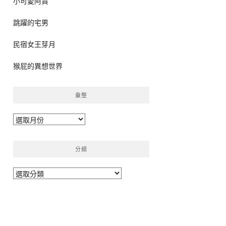
小可愛阿貴
跳躍的宅男
民宿女王芽月
猴屁的異想世界
彙整
彙
整
分類
分
類