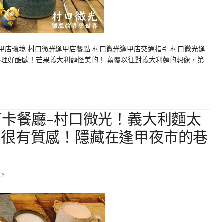
逢甲店環境 村口微光逢甲店餐點 村口微光逢甲店交通指引 村口微光逢
料理好酷歐！芒果義大利麵怪美的！ 顛覆以往對義大利麵的想像，第
打卡餐廳-村口微光！義大利麵太
風很有質感！隱藏在逢甲夜市的巷
02