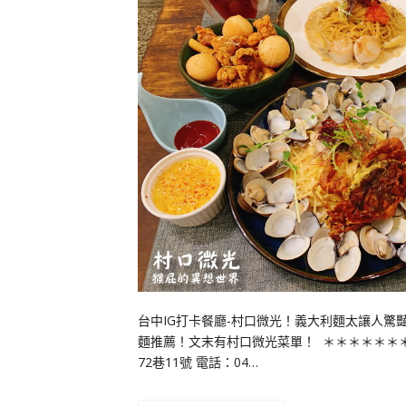
台中IG打卡餐廳-村口微光！義大利麵太讓人驚
麵推薦！文末有村口微光菜單！ ＊＊＊＊＊＊
72巷11號 電話：04…