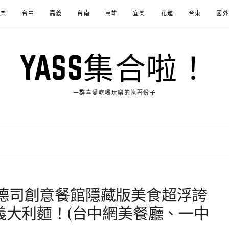
苗栗
台中
嘉義
台南
高雄
宜蘭
花蓮
台東
國外
YASS集合啦！
一群喜愛吃喝玩樂的執著份子
德司創意餐館隱藏版美食超浮誇
吃義大利麵！(台中網美餐廳、一中