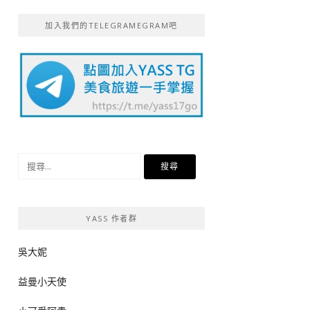
加入我們的TELEGRAMEGRAM吧
搜
尋
關
鍵
YASS 作者群
字:
吳大妮
益曼小天使