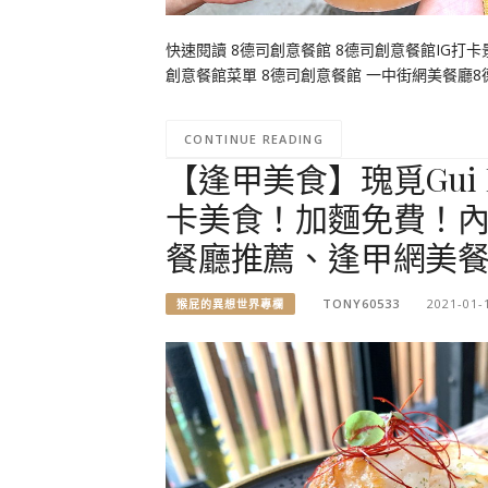
快速閱讀 8德司創意餐館 8德司創意餐館IG打卡景
創意餐館菜單 8德司創意餐館 一中街網美餐廳8德
CONTINUE READING
【逢甲美食】瑰覓Gui
卡美食！加麵免費！內有
餐廳推薦、逢甲網美餐
TONY60533
2021-01-
猴屁的異想世界專欄