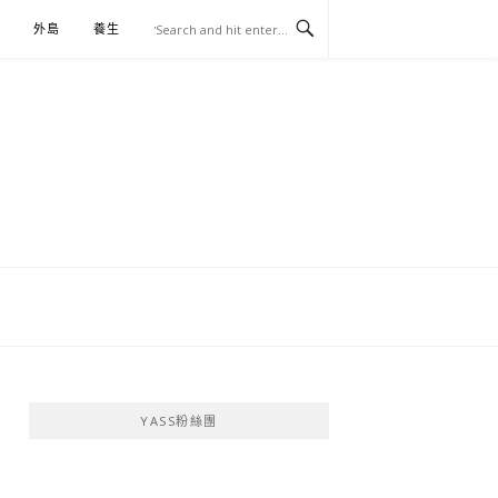
外島
養生
伴手禮
YASS粉絲團