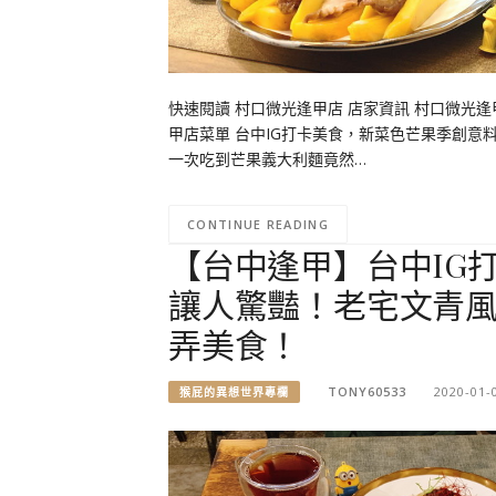
快速閱讀 村口微光逢甲店 店家資訊 村口微光
甲店菜單 台中IG打卡美食，新菜色芒果季創意
一次吃到芒果義大利麵竟然…
CONTINUE READING
【台中逢甲】台中IG
讓人驚豔！老宅文青
弄美食！
TONY60533
2020-01-
猴屁的異想世界專欄