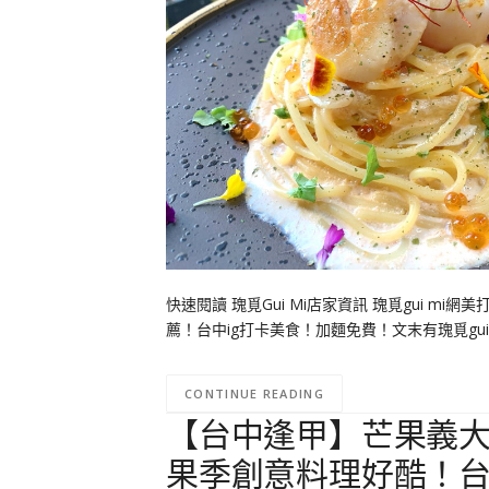
快速閱讀 瑰覓Gui Mi店家資訊 瑰覓gui mi網美打
薦！台中ig打卡美食！加麵免費！文末有瑰覓gui m
CONTINUE READING
【台中逢甲】芒果義
果季創意料理好酷！