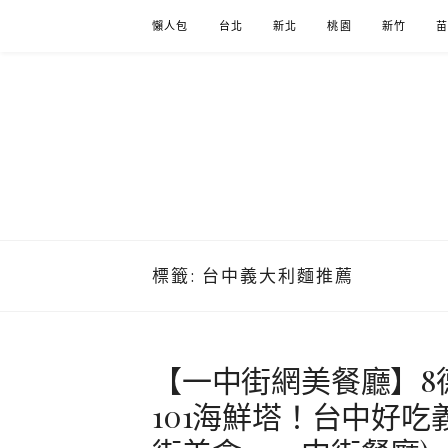
Skip
懶人包
台北
新北
桃園
新竹
to
content
標籤:
台中義大利麵推薦
【一中街網美餐廳】8
101海鮮塔！台中好