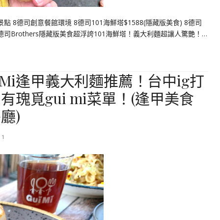
點 8德司創意餐館環境 8德司101海鮮塔$1588(隱藏版美食) 8德司
司Brothers隱藏版美食超浮誇101海鮮塔！義大利麵超讓人驚艷！…
 Mi逢甲義大利麵推薦！台中ig打
瑰覓gui mi菜單！(逢甲美食
廳)
11