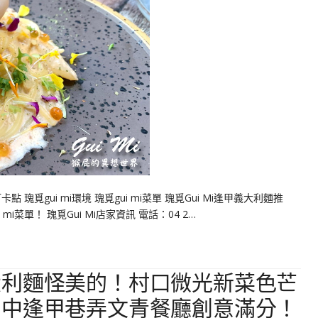
卡點 瑰覓gui mi環境 瑰覓gui mi菜單 瑰覓Gui Mi逢甲義大利麵推
i菜單！ 瑰覓Gui Mi店家資訊 電話：04 2…
大利麵怪美的！村口微光新菜色芒
台中逢甲巷弄文青餐廳創意滿分！