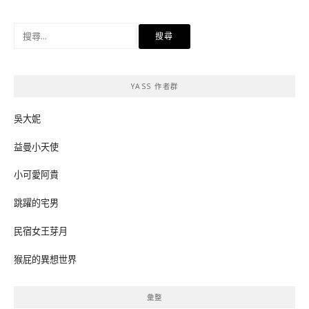
搜
尋
關
鍵
YASS 作者群
字:
吳大妮
益曼小天使
小可愛阿貴
跳躍的宅男
民宿女王芽月
猴屁的異想世界
彙整