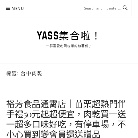
Skip
MENU
to
content
YASS集合啦！
一群喜愛吃喝玩樂的執著份子
標籤:
台中肉乾
裕芳食品通霄店｜苗栗超熱門伴
手禮50元起超便宜，肉乾買一送
一超多口味好吃，有停車場，不
小心買到變會員還送贈品