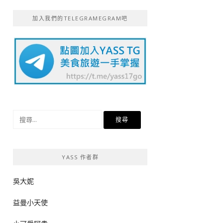
加入我們的TELEGRAMEGRAM吧
搜
尋
關
鍵
YASS 作者群
字:
吳大妮
益曼小天使