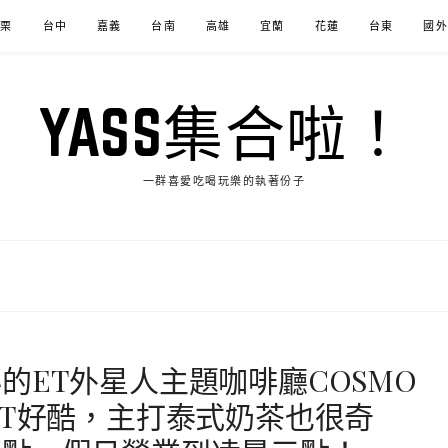
苗栗
台中
嘉義
台南
高雄
宜蘭
花蓮
台東
國外
YASS集合啦！
一群喜愛吃喝玩樂的執著份子
的ET外星人主題咖啡廳COSMO
ET好酷，主打泰式奶茶也很奇