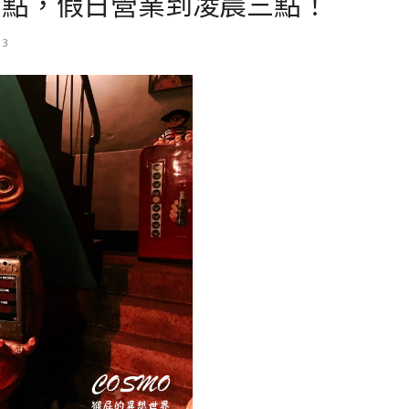
兩點，假日營業到凌晨三點！
13