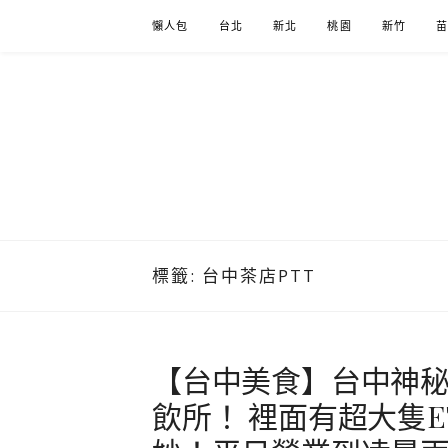
Skip
懶人包
台北
新北
桃園
新竹
to
content
標籤:
台中茶店PTT
【台中美食】台中神秘
飲所！ 裡面有超大隻