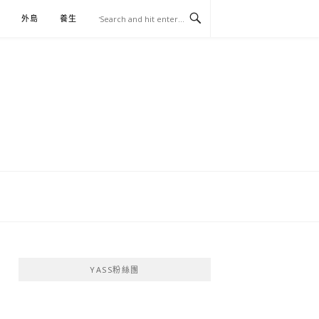
外島
養生
伴手禮
YASS粉絲團