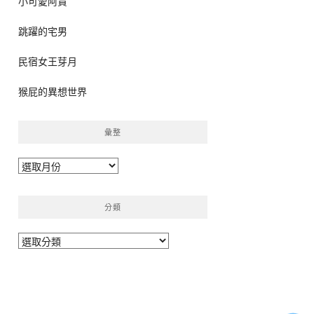
小可愛阿貴
跳躍的宅男
民宿女王芽月
猴屁的異想世界
彙整
彙
整
分類
分
類