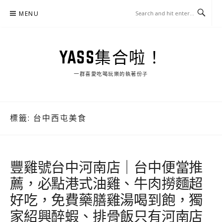
Skip
MENU
to
content
YASS集合啦！
一群喜愛吃喝玩樂的執著份子
標籤:
台中西屯美食
豐雞號台中河南店｜台中便當推
薦，必點港式油雞、牛肉撈麵超
好吃，免費藥膳雞湯喝到飽，獨
家紹興醉蝦、排骨飯只有河南店