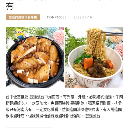
有
猴屁的異想世界專欄
TONY60533
2022-07-16
台中便當推薦-豐雞號台中河南店。有外帶、外送，必點港式油雞、牛肉
撈麵超好吃，一定要加辣，免費藥膳雞湯喝到飽，獨家紹興醉蝦、排骨
飯只有河南店有，一定要吃看看，然後這間滷味也很厲害，有人說這間
根本滷味店，但我覺得他油雞跟滷味都很強呢。 豐雞號台…