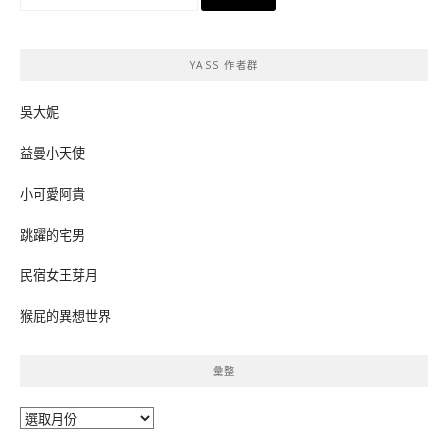
尋
關
鍵
YASS 作者群
字:
吳大妮
益曼小天使
小可愛阿貴
跳躍的宅男
民宿女王芽月
猴屁的異想世界
彙整
彙
整