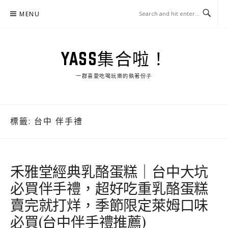
Skip
MENU
to
content
YASS集合啦！
一群喜愛吃喝玩樂的執著份子
標籤:
台中 伴手禮
禾雅堂經典乳酪蛋糕｜台中大坑
必買伴手禮，超好吃重乳酪蛋糕
賣完就打烊，季節限定萊姆口味
必買(台中伴手禮推薦)