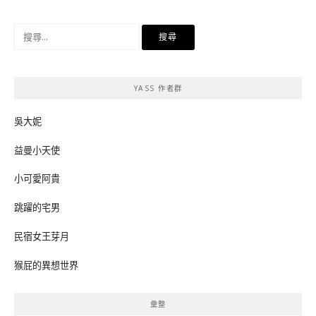
搜
尋
關
鍵
YASS 作者群
字:
吳大妮
益曼小天使
小可愛阿貴
跳躍的宅男
民宿女王芽月
猴屁的異想世界
彙整