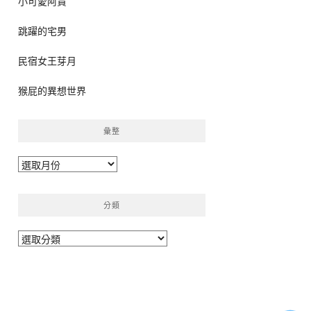
小可愛阿貴
跳躍的宅男
民宿女王芽月
猴屁的異想世界
彙整
彙
整
分類
分
類