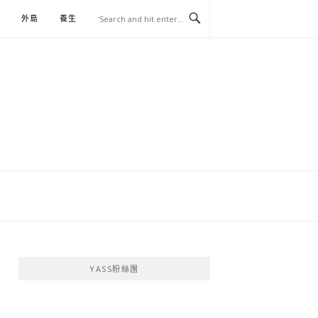
外島
養生
伴手禮
YASS粉絲團