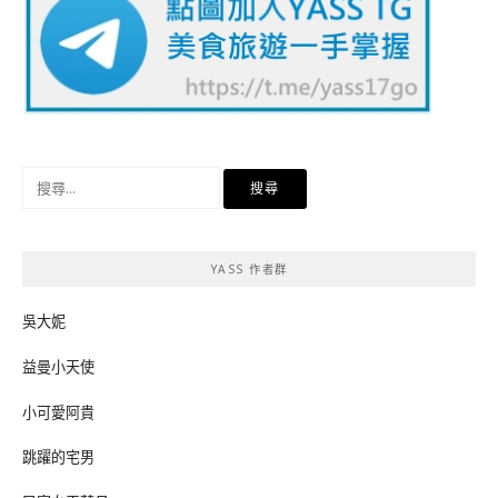
搜
尋
關
鍵
YASS 作者群
字:
吳大妮
益曼小天使
小可愛阿貴
跳躍的宅男