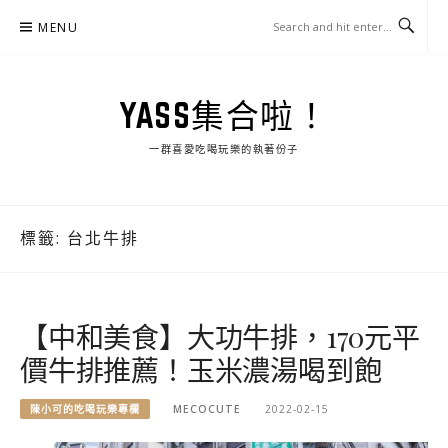
Skip
MENU
to
content
YASS集合啦！
一群喜愛吃喝玩樂的執著份子
標籤:
台北牛排
【中和美食】大功牛排，170元平
價牛排推薦！玉米濃湯喝到飽
陳小可的吃喝玩樂專欄
MECOCUTE
2022-02-15