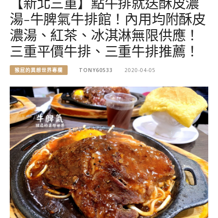
【新北三重】點牛排就送酥皮濃
湯-牛脾氣牛排館！內用均附酥皮
濃湯、紅茶、冰淇淋無限供應！
三重平價牛排、三重牛排推薦！
猴屁的異想世界專欄
TONY60533
2020-04-05