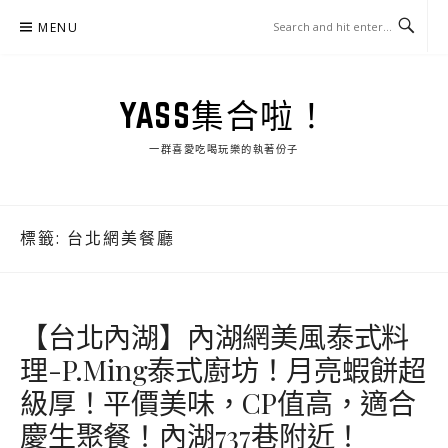
Skip
MENU
to
content
YASS集合啦！
一群喜愛吃喝玩樂的執著份子
標籤:
台北網美餐廳
【台北內湖】內湖網美風泰式料
理-P.Ming泰式廚坊！月亮蝦餅超
級厚！平價美味，CP值高，適合
慶生聚餐！內湖737巷附近！