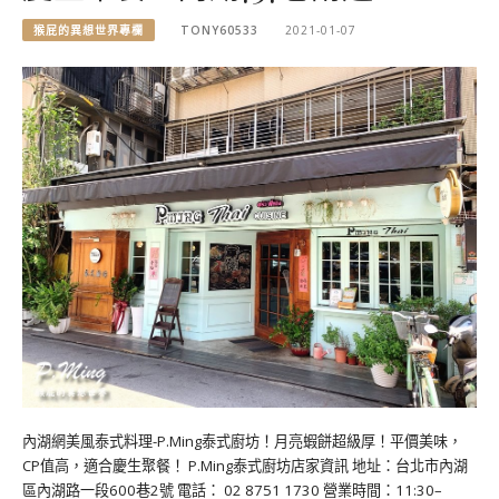
猴屁的異想世界專欄
TONY60533
2021-01-07
內湖網美風泰式料理-P.Ming泰式廚坊！月亮蝦餅超級厚！平價美味，
CP值高，適合慶生聚餐！ P.Ming泰式廚坊店家資訊 地址：台北市內湖
區內湖路一段600巷2號 電話： 02 8751 1730 營業時間：11:30–