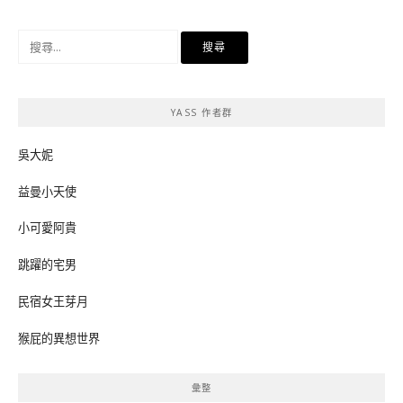
搜
尋
關
鍵
YASS 作者群
字:
吳大妮
益曼小天使
小可愛阿貴
跳躍的宅男
民宿女王芽月
猴屁的異想世界
彙整