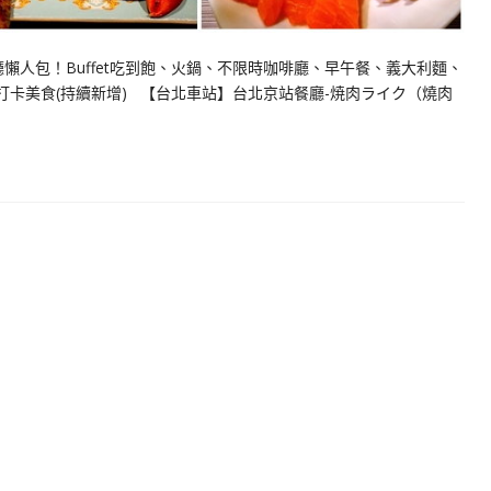
懶人包！Buffet吃到飽、火鍋、不限時咖啡廳、早午餐、義大利麵、
打卡美食(持續新增) 【台北車站】台北京站餐廳-焼肉ライク（燒肉