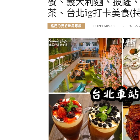
餐、義大利麵、披薩
茶、台北ig打卡美食(
TONY60533
2019-12-
猴屁的異想世界專欄