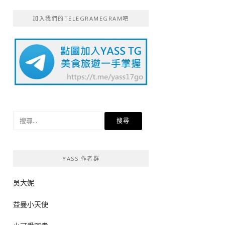
加入我們的TELEGRAMEGRAM吧
搜
尋
關
鍵
YASS 作者群
字:
吳大妮
益曼小天使