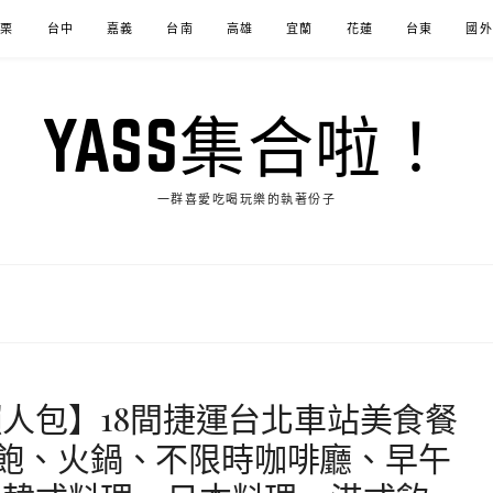
苗栗
台中
嘉義
台南
高雄
宜蘭
花蓮
台東
國外
YASS集合啦！
一群喜愛吃喝玩樂的執著份子
人包】18間捷運台北車站美食餐
吃到飽、火鍋、不限時咖啡廳、早午