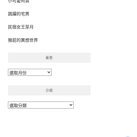
小可愛阿貴
跳躍的宅男
民宿女王芽月
猴屁的異想世界
彙整
彙
整
分類
分
類