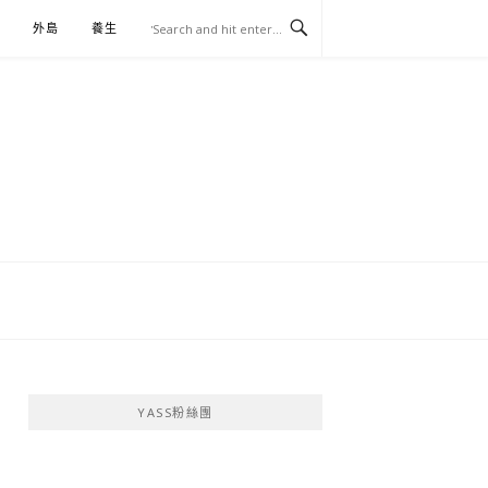
外島
養生
伴手禮
YASS粉絲團