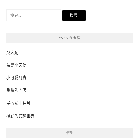
搜
尋
關
鍵
YASS 作者群
字:
吳大妮
益曼小天使
小可愛阿貴
跳躍的宅男
民宿女王芽月
猴屁的異想世界
彙整