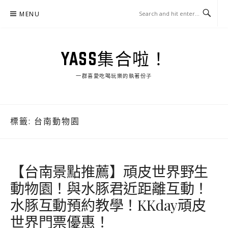
Skip
MENU
to
content
YASS集合啦！
一群喜愛吃喝玩樂的執著份子
標籤:
台南動物園
【台南景點推薦】頑皮世界野生
動物園！與水豚君近距離互動！
水豚互動預約教學！KKday頑皮
世界門票優惠！