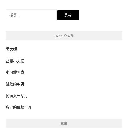
搜
尋
關
鍵
YASS 作者群
字:
吳大妮
益曼小天使
小可愛阿貴
跳躍的宅男
民宿女王芽月
猴屁的異想世界
彙整