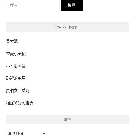
搜
尋
關
鍵
YASS 作者群
字:
吳大妮
益曼小天使
小可愛阿貴
跳躍的宅男
民宿女王芽月
猴屁的異想世界
彙整
彙