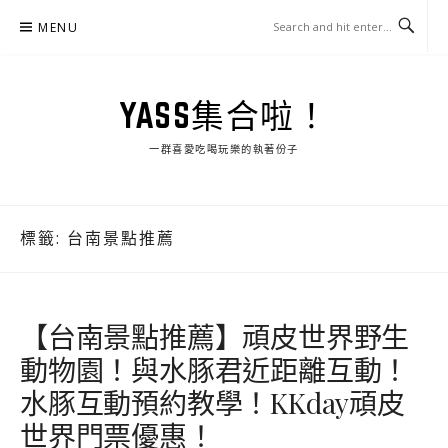
Skip
MENU
to
content
YASS集合啦！
一群喜愛吃喝玩樂的執著份子
標籤:
台南景點推薦
【台南景點推薦】頑皮世界野生
動物園！與水豚君近距離互動！
水豚互動預約教學！KKday頑皮
世界門票優惠！