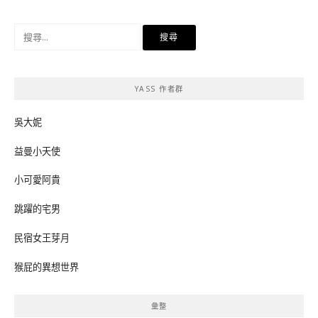
搜
尋
關
鍵
YASS 作者群
字:
吳大妮
益曼小天使
小可愛阿貴
跳躍的宅男
民宿女王芽月
猴屁的異想世界
彙整