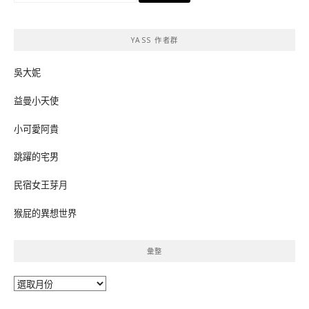
關
鍵
YASS 作者群
字:
吳大妮
益曼小天使
小可愛阿貴
跳躍的宅男
民宿女王芽月
猴屁的異想世界
彙整
彙
整