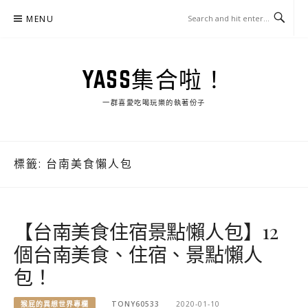
Skip
MENU
to
content
YASS集合啦！
一群喜愛吃喝玩樂的執著份子
標籤:
台南美食懶人包
【台南美食住宿景點懶人包】12
個台南美食、住宿、景點懶人
包！
猴屁的異想世界專欄
TONY60533
2020-01-10