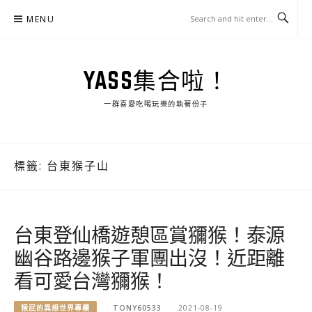
Skip
MENU
to
content
YASS集合啦！
一群喜愛吃喝玩樂的執著份子
標籤:
台東猴子山
台東登仙橋遊憩區賞獼猴！泰源
幽谷路邊猴子軍團出沒！近距離
看可愛台灣獼猴！
猴屁的異想世界專欄
TONY60533
2021-08-19