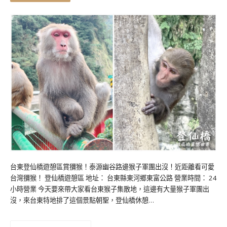
台東登仙橋遊憩區賞獼猴！泰源幽谷路邊猴子軍團出沒！近距離看可愛
台灣獼猴！ 登仙橋遊憩區 地址： 台東縣東河鄉東富公路 營業時間： 24
小時營業 今天要來帶大家看台東猴子集散地，這邊有大量猴子軍團出
沒，來台東特地排了這個景點朝聖，登仙橋休憩…