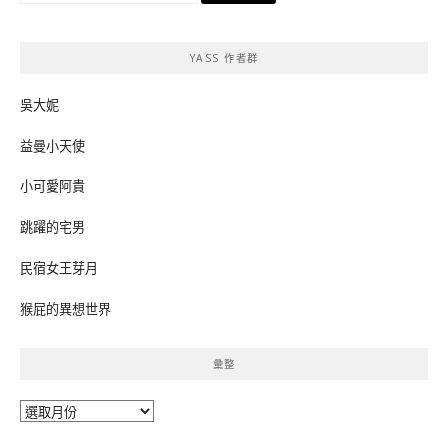
關
鍵
YASS 作者群
字:
吳大妮
益曼小天使
小可愛阿貴
跳躍的宅男
民宿女王芽月
猴屁的異想世界
彙整
彙
整