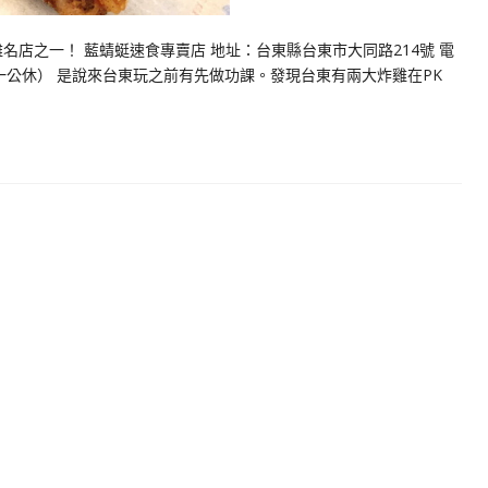
名店之一！ 藍蜻蜓速食專賣店 地址：台東縣台東市大同路214號 電
3:00（周一公休） 是說來台東玩之前有先做功課。發現台東有兩大炸雞在PK