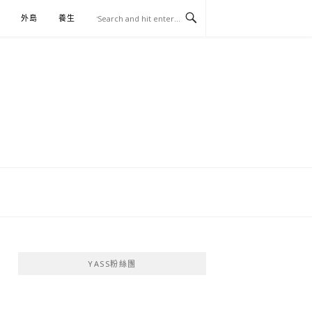
外島
養生
伴手禮
YASS粉絲團