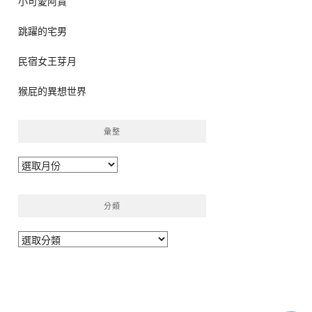
小可愛阿貴
跳躍的宅男
民宿女王芽月
猴屁的異想世界
彙整
彙
整
分類
分
類