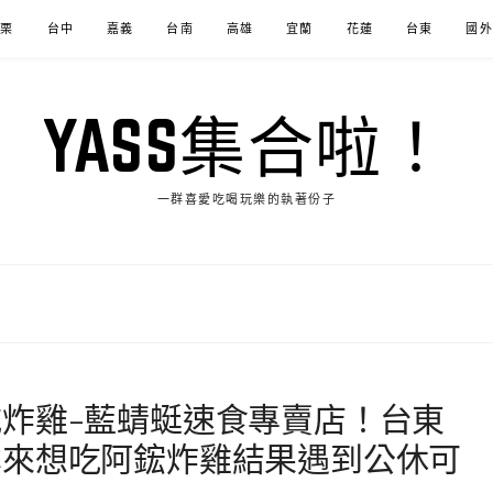
苗栗
台中
嘉義
台南
高雄
宜蘭
花蓮
台東
國外
YASS集合啦！
一群喜愛吃喝玩樂的執著份子
炸雞-藍蜻蜓速食專賣店！台東
本來想吃阿鋐炸雞結果遇到公休可