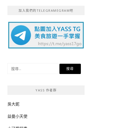
加入我們的TELEGRAMEGRAM吧
搜
尋
關
鍵
YASS 作者群
字:
吳大妮
益曼小天使