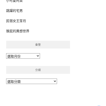
小可愛阿貴
跳躍的宅男
民宿女王芽月
猴屁的異想世界
彙整
彙
整
分類
分
類