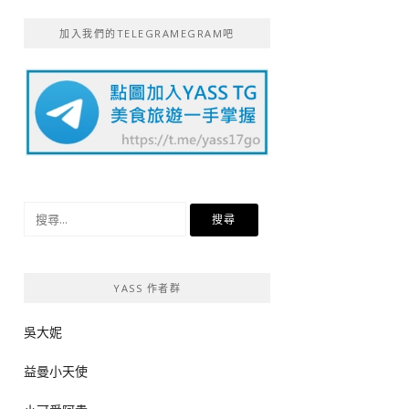
加入我們的TELEGRAMEGRAM吧
搜
尋
關
鍵
YASS 作者群
字:
吳大妮
益曼小天使