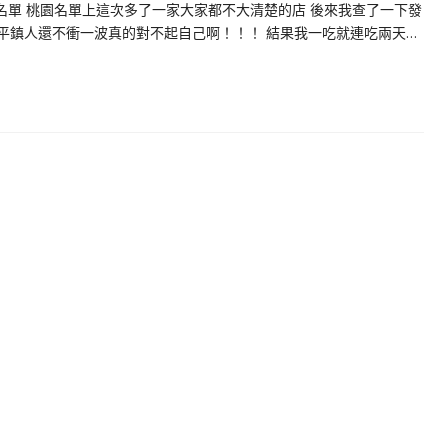
名單 桃園名單上這次多了一家大家都不大清楚的店 後來我查了一下發
個平鎮人還不衝一波真的對不起自己啊！！！ 結果我一吃就連吃兩天…