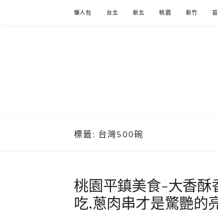
Skip
懶人包
台北
新北
桃園
新竹
to
content
標籤:
台灣500碗
桃園平鎮美食-大香酥
吃,蔥肉串才是驚艷的