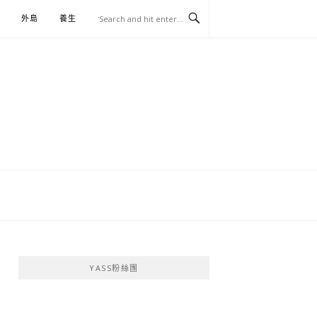
外島
養生
伴手禮
YASS粉絲團