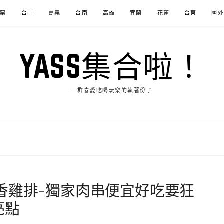
苗栗
台中
嘉義
台南
高雄
宜蘭
花蓮
台東
國外
YASS集合啦！
一群喜愛吃喝玩樂的執著份子
香雞排-獨家肉串便宜好吃要狂
亮點