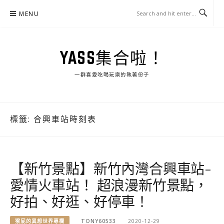
Skip
MENU
to
content
YASS集合啦！
一群喜愛吃喝玩樂的執著份子
標籤:
合興車站時刻表
【新竹景點】新竹內灣合興車站-
愛情火車站！ 超浪漫新竹景點，
好拍、好逛、好停車！
猴屁的異想世界專欄
TONY60533
2020-12-29