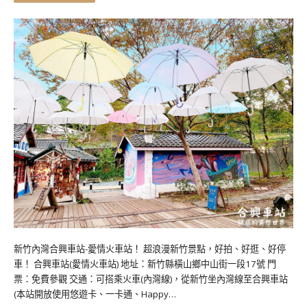
新竹內灣合興車站-愛情火車站！ 超浪漫新竹景點，好拍、好逛、好停
車！ 合興車站(愛情火車站) 地址：新竹縣橫山鄉中山街一段17號 門
票：免費參觀 交通：可搭乘火車(內灣線)，從新竹坐內灣線至合興車站
(本站開放使用悠遊卡、一卡通、Happy…