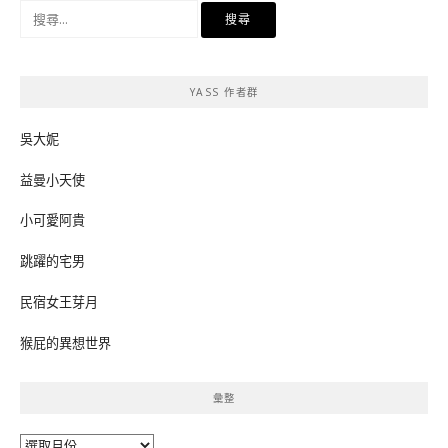
搜
尋
關
鍵
YASS 作者群
字:
吳大妮
益曼小天使
小可愛阿貴
跳躍的宅男
民宿女王芽月
猴屁的異想世界
彙整
彙