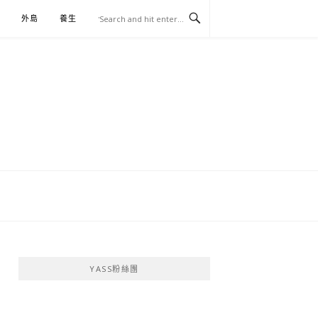
外島
養生
伴手禮
YASS粉絲團