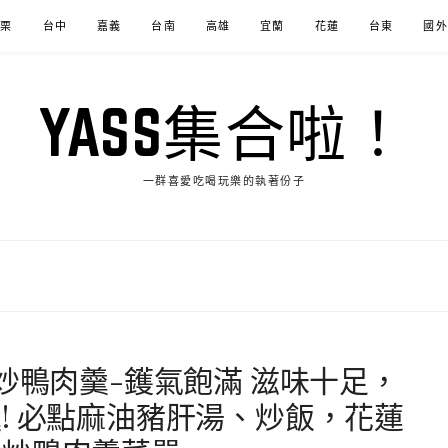
苗栗
台中
嘉義
台南
高雄
宜蘭
花蓮
台東
國外
YASS集合啦！
一群喜愛吃喝玩樂的執著份子
炒鴨肉羹-鑊氣飽滿 滋味十足，
! 必點麻油豬肝湯、炒飯，花蓮