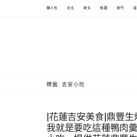
Skip
懶人包
台北
新北
桃園
新竹
to
content
標籤:
吉安小吃
[花蓮吉安美食]鼎豐生
我就是要吃這種鴨肉羹