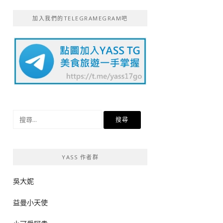
加入我們的TELEGRAMEGRAM吧
搜
尋
關
鍵
YASS 作者群
字:
吳大妮
益曼小天使