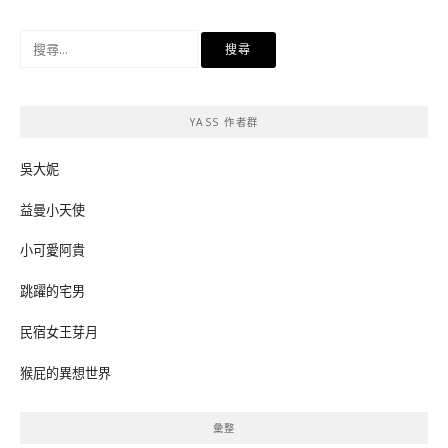
搜
尋
關
鍵
YASS 作者群
字:
吳大妮
益曼小天使
小可愛阿貴
跳躍的宅男
民宿女王芽月
猴屁的異想世界
彙整