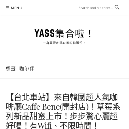
Skip
MENU
to
content
YASS集合啦！
一群喜愛吃喝玩樂的執著份子
標籤:
咖啡伴
【台北車站】來自韓國超人氣咖
啡廳Caffe Bene(開封店)！草莓系
列新品甜蜜上市！步步驚心麗超
好喝！有Wifi、不限時間！