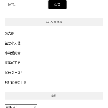
搜
尋
關
鍵
YASS 作者群
字:
吳大妮
益曼小天使
小可愛阿貴
跳躍的宅男
民宿女王芽月
猴屁的異想世界
彙整
彙