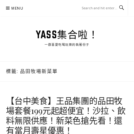
Skip
MENU
to
content
YASS集合啦！
一群喜愛吃喝玩樂的執著份子
標籤:
品田牧場新菜單
【台中美食】王品集團的品田牧
場套餐199元起超便宜！沙拉、飲
料無限供應！新菜色搶先看！還
有當月壽星優惠！