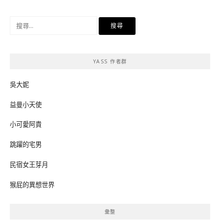
搜
尋
關
鍵
YASS 作者群
字:
吳大妮
益曼小天使
小可愛阿貴
跳躍的宅男
民宿女王芽月
猴屁的異想世界
彙整