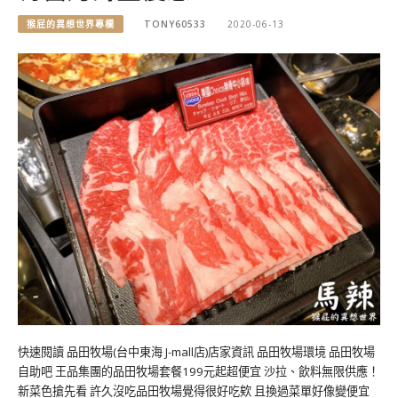
猴屁的異想世界專欄
TONY60533
2020-06-13
快速閱讀 品田牧場(台中東海 J-mall店)店家資訊 品田牧場環境 品田牧場
自助吧 王品集團的品田牧場套餐199元起超便宜 沙拉、飲料無限供應！
新菜色搶先看 許久沒吃品田牧場覺得很好吃欸 且換過菜單好像變便宜