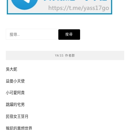
搜
尋
關
鍵
YASS 作者群
字:
吳大妮
益曼小天使
小可愛阿貴
跳躍的宅男
民宿女王芽月
猴屁的異想世界