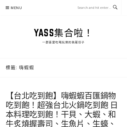
Skip
MENU
to
content
YASS集合啦！
一群喜愛吃喝玩樂的執著份子
標籤:
嗨蝦蝦
【台北吃到飽】嗨蝦蝦百匯鍋物
吃到飽！超強台北火鍋吃到飽 日
本料理吃到飽！干貝、大蝦、和
牛炙燒握壽司、生魚片、生蠔、