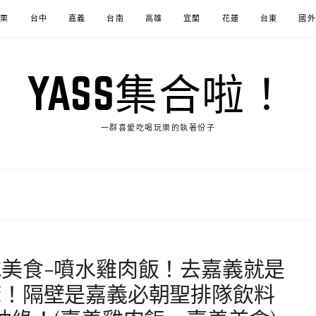
苗栗
台中
嘉義
台南
高雄
宜蘭
花蓮
台東
國外
YASS集合啦！
一群喜愛吃喝玩樂的執著份子
美食-噴水雞肉飯！去嘉義就是
嘛！隔壁是嘉義必朝聖排隊飲料