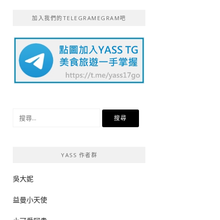
加入我們的TELEGRAMEGRAM吧
搜
尋
關
鍵
YASS 作者群
字:
吳大妮
益曼小天使