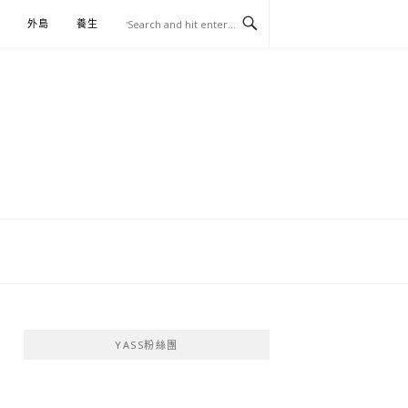
外島
養生
伴手禮
YASS粉絲團