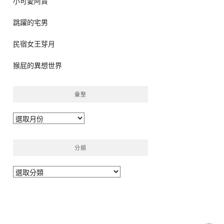
小可愛阿貴
跳躍的宅男
民宿女王芽月
猴屁的異想世界
彙整
彙
整
分類
分
類