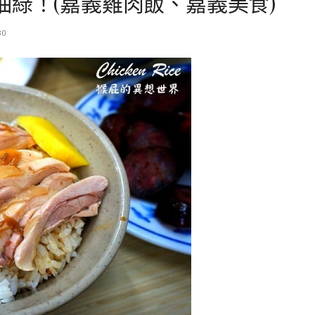
柚綠！(嘉義雞肉飯、嘉義美食)
30